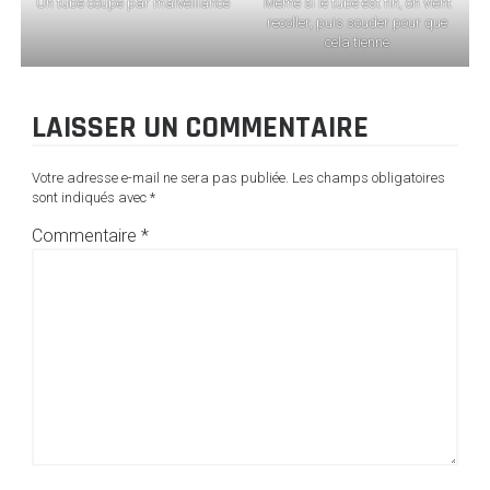
Un tube coupé par malveillance
Même si le tube est fin, on vient
recoller, puis souder pour que
cela tienne
LAISSER UN COMMENTAIRE
Votre adresse e-mail ne sera pas publiée.
Les champs obligatoires
sont indiqués avec
*
Commentaire
*