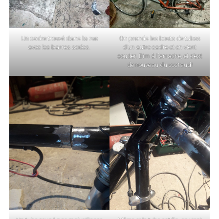
Un cadre trouvé dans la rue
On prends les bouts de tubes
avec les barres sciées.
d’un autre cadre et on vient
souder. Bim à l’arrache, et c’est
de nouveau du costaud!