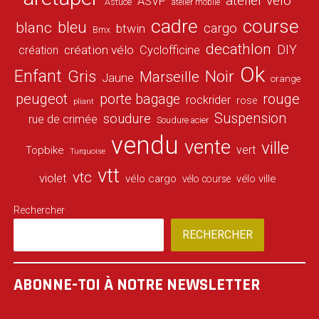
atelier vélo
ASVP
Astuce
atelier mobile
cadre
course
bleu
blanc
cargo
btwin
Bmx
decathlon
DIY
création vélo
création
Cyclofficine
Ok
Enfant
Gris
Noir
Marseille
Jaune
orange
peugeot
porte bagage
rouge
rockrider
rose
pliant
Suspension
soudure
rue de crimée
Soudure acier
vendu
vente
ville
vert
Topbike
Turquoise
vtt
vtc
violet
vélo cargo
vélo ville
vélo course
Rechercher
RECHERCHER
ABONNE-TOI À NOTRE NEWSLETTER