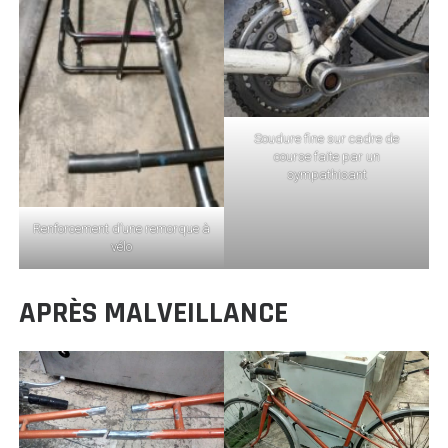
Soudure fine sur cadre de
course faite par un
sympathisant
Renforcement d’une remorque à
vélo
APRÈS MALVEILLANCE