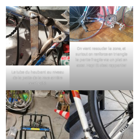
On vient resouder la zone, et
surtout on renforce en triangle
la partie fragile via un plat en
acier. Hop! Et c’est reppartis!
Le tube du haubant au niveau
de la patte de la roue arrière
avait pété.