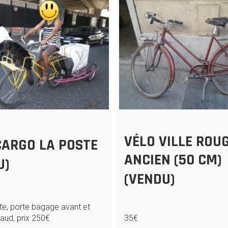
VÉLO VILLE ROU
CARGO LA POSTE
ANCIEN (50 CM)
U)
(VENDU)
te, porte bagage avant et
taud, prix 250€
35€