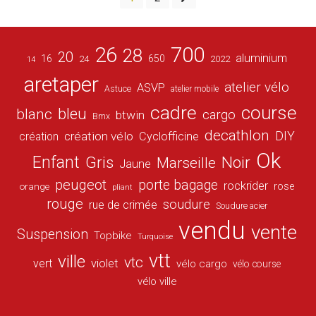
26
700
28
20
aluminium
16
650
24
2022
14
aretaper
atelier vélo
ASVP
Astuce
atelier mobile
cadre
course
bleu
blanc
cargo
btwin
Bmx
decathlon
DIY
création vélo
création
Cyclofficine
Ok
Enfant
Gris
Noir
Marseille
Jaune
peugeot
porte bagage
rockrider
orange
rose
pliant
rouge
soudure
rue de crimée
Soudure acier
vendu
vente
Suspension
Topbike
Turquoise
vtt
ville
vtc
vert
violet
vélo cargo
vélo course
vélo ville