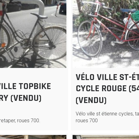
VÉLO VILLE ST-É
VILLE TOPBIKE
CYCLE ROUGE (5
RY (VENDU)
(VENDU)
Vélo ville st étienne cycles, t
 retaper, roues 700.
roues 700