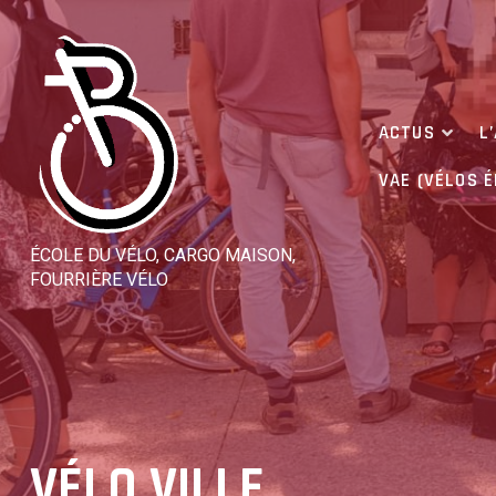
Skip
to
content
ACTUS
L
VAE (VÉLOS 
ÉCOLE DU VÉLO, CARGO MAISON,
FOURRIÈRE VÉLO
VÉLO VILLE