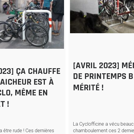
[AVRIL 2023] M
023] ÇA CHAUFFE
DE PRINTEMPS B
RAICHEUR EST À
MÉRITÉ !
CLO, MÊME EN
T !
La Cyclofficine a vécu beau
va être rude ! Ces dernières
chamboulement ces 2 dernier