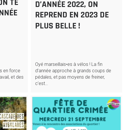
ON TE
D’ANNÉE 2022, ON
ANNÉE
REPREND EN 2023 DE
PLUS BELLE !
Oyé marseillais•es à vélos ! La fin
is en force
d’année approche à grands coups de
avail, et des
pédales, et pas moyens de freiner,
c’est…