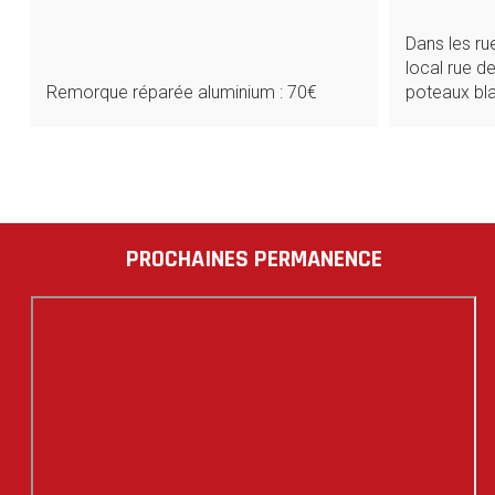
Dans les ru
local rue d
poteaux bla
Remorque réparée aluminium : 70€
PAGINATION
DES
PUBLICATIONS
PROCHAINES PERMANENCE