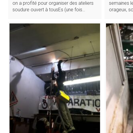
semaines le
on a profité pour organiser des ateliers
orageux, s
soudure ouvert à tousEs (une fois…