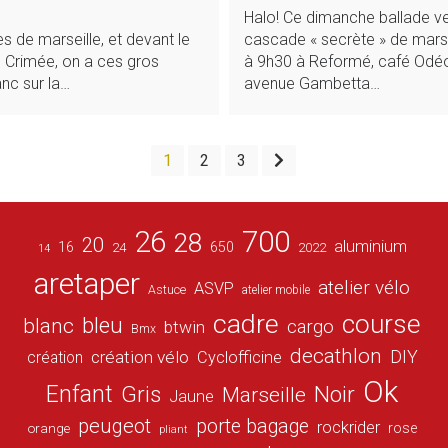
Halo! Ce dimanche ballade ve
es de marseille, et devant le
cascade « secrète » de mars
e Crimée, on a ces gros
à 9h30 à Reformé, café Odéo
nc sur la…
avenue Gambetta…
1
2
3
26
700
28
20
aluminium
16
650
24
2022
14
aretaper
atelier vélo
ASVP
Astuce
atelier mobile
cadre
course
bleu
blanc
cargo
btwin
Bmx
decathlon
DIY
création vélo
création
Cyclofficine
Ok
Enfant
Gris
Noir
Marseille
Jaune
peugeot
porte bagage
rockrider
orange
rose
pliant