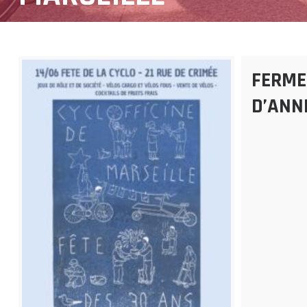
FERME
D’ANN