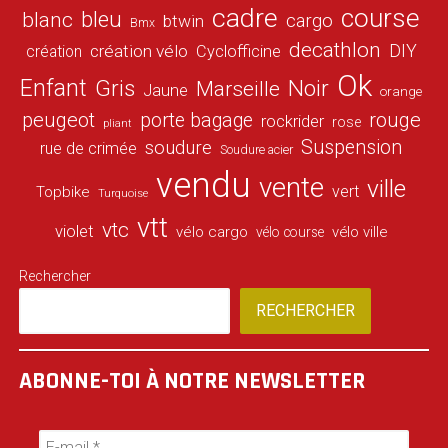
cadre
course
bleu
blanc
cargo
btwin
Bmx
decathlon
DIY
création vélo
création
Cyclofficine
Ok
Enfant
Gris
Noir
Marseille
Jaune
orange
peugeot
porte bagage
rouge
rockrider
rose
pliant
Suspension
soudure
rue de crimée
Soudure acier
vendu
vente
ville
vert
Topbike
Turquoise
vtt
vtc
violet
vélo cargo
vélo ville
vélo course
Rechercher
RECHERCHER
ABONNE-TOI À NOTRE NEWSLETTER