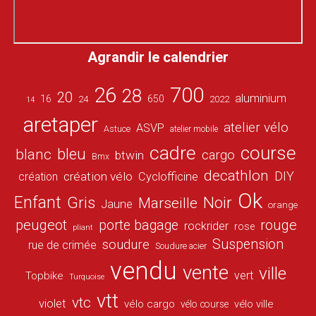
Agrandir le calendrier
26
700
28
20
aluminium
16
650
24
2022
14
aretaper
atelier vélo
ASVP
Astuce
atelier mobile
cadre
course
bleu
blanc
cargo
btwin
Bmx
decathlon
DIY
création vélo
création
Cyclofficine
Ok
Enfant
Gris
Noir
Marseille
Jaune
orange
peugeot
porte bagage
rouge
rockrider
rose
pliant
Suspension
soudure
rue de crimée
Soudure acier
vendu
vente
ville
vert
Topbike
Turquoise
vtt
vtc
violet
vélo cargo
vélo ville
vélo course