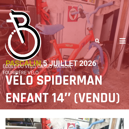
Skip
to
content
PASCALIN
5 JUILLET 2026
ÉCOLE DU VÉLO, CARGO MAISON,
FOURRIÈRE VÉLO
VÉLO SPIDERMAN
ENFANT 14″ (VENDU)