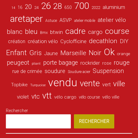
26
700
28
20
aluminium
16
650
24
2022
14
aretaper
atelier vélo
ASVP
Astuce
atelier mobile
cadre
course
bleu
blanc
cargo
btwin
Bmx
decathlon
DIY
création vélo
création
Cyclofficine
Ok
Enfant
Gris
Noir
Marseille
Jaune
orange
peugeot
porte bagage
rouge
rockrider
rose
pliant
Suspension
soudure
rue de crimée
Soudure acier
vendu
vente
ville
vert
Topbike
Turquoise
vtt
vtc
violet
vélo cargo
vélo ville
vélo course
Rechercher
RECHERCHER