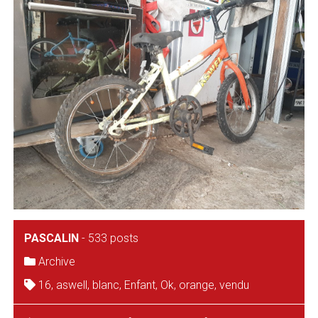
PASCALIN
-
533 posts
Archive
16
,
aswell
,
blanc
,
Enfant
,
Ok
,
orange
,
vendu