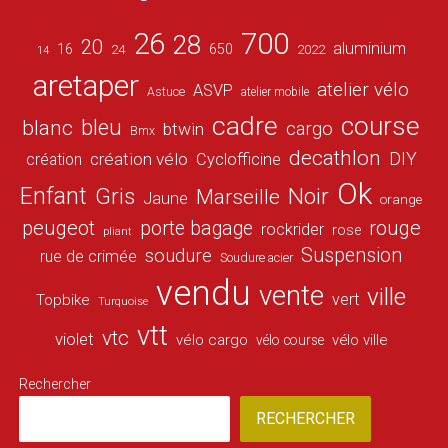
26
700
28
20
aluminium
16
650
24
2022
14
aretaper
atelier vélo
ASVP
Astuce
atelier mobile
cadre
course
bleu
blanc
cargo
btwin
Bmx
decathlon
DIY
création vélo
création
Cyclofficine
Ok
Enfant
Gris
Noir
Marseille
Jaune
orange
peugeot
porte bagage
rouge
rockrider
rose
pliant
Suspension
soudure
rue de crimée
Soudure acier
vendu
vente
ville
vert
Topbike
Turquoise
vtt
vtc
violet
vélo cargo
vélo ville
vélo course
Rechercher
RECHERCHER