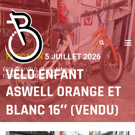
Skip
to
content
PASCALIN
5 JUILLET 2026
VÉLO ENFANT
ÉCOLE DU VÉLO, CARGO MAISON,
FOURRIÈRE VÉLO
ASWELL ORANGE ET
BLANC 16″ (VENDU)