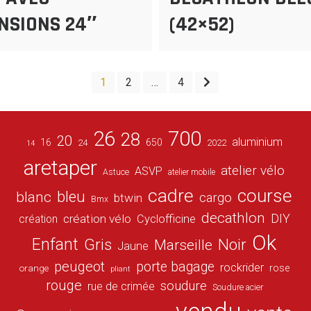
NSIONS 24″
(42×52)
1
2
…
4
26
700
28
20
aluminium
16
650
24
2022
14
aretaper
atelier vélo
ASVP
Astuce
atelier mobile
cadre
course
bleu
blanc
cargo
btwin
Bmx
decathlon
DIY
création vélo
création
Cyclofficine
Ok
Enfant
Gris
Noir
Marseille
Jaune
peugeot
porte bagage
rockrider
orange
rose
pliant
rouge
soudure
rue de crimée
Soudure acier