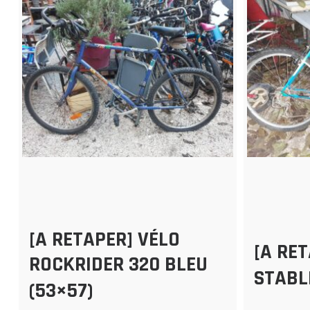
[A RETAPER] VÉLO
[A RE
ROCKRIDER 320 BLEU
STABL
(53×57)