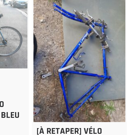
LO
 BLEU
[À RETAPER] VÉLO