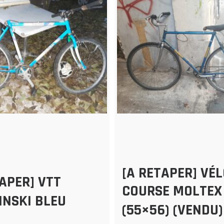
[A RETAPER] VÉ
TAPER] VTT
COURSE MOLTEX
INSKI BLEU
(55×56) (VENDU)