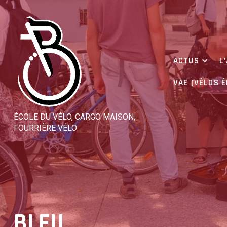
Skip
to
content
ACTUS
L
VAE (VÉLOS 
ÉCOLE DU VÉLO, CARGO MAISON,
FOURRIÈRE VÉLO
BLEU