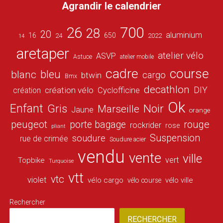
Agrandir le calendrier
26
700
28
20
aluminium
16
650
24
2022
14
aretaper
atelier vélo
ASVP
Astuce
atelier mobile
cadre
course
bleu
blanc
cargo
btwin
Bmx
decathlon
DIY
création vélo
création
Cyclofficine
Ok
Enfant
Gris
Noir
Marseille
Jaune
orange
peugeot
porte bagage
rouge
rockrider
rose
pliant
Suspension
soudure
rue de crimée
Soudure acier
vendu
vente
ville
vert
Topbike
Turquoise
vtt
vtc
violet
vélo cargo
vélo ville
vélo course
Rechercher
RECHERCHER