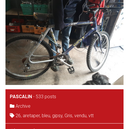
PASCALIN
-
533 posts
Archive
26
,
aretaper
,
bleu
,
gipsy
,
Gris
,
vendu
,
vtt