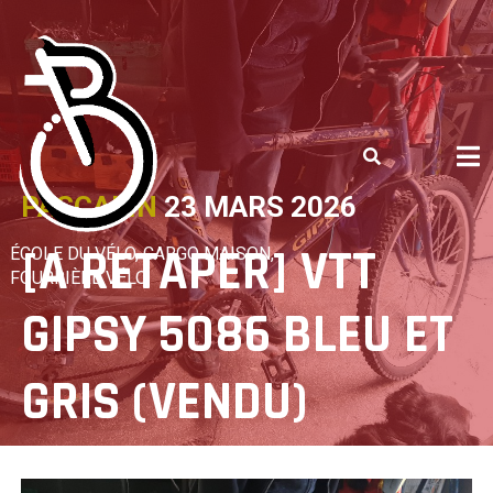
Skip
to
content
PASCALIN
23 MARS 2026
[A RETAPER] VTT
ÉCOLE DU VÉLO, CARGO MAISON,
FOURRIÈRE VÉLO
GIPSY 5086 BLEU ET
GRIS (VENDU)