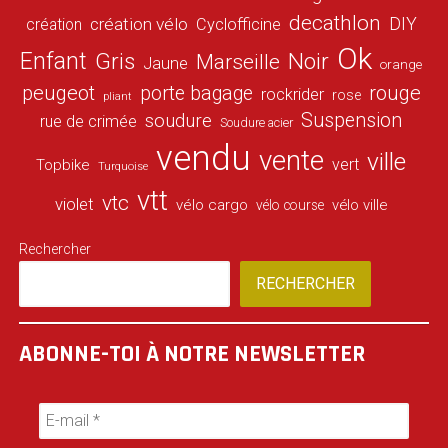
decathlon
DIY
création vélo
création
Cyclofficine
Ok
Enfant
Gris
Noir
Marseille
Jaune
orange
peugeot
porte bagage
rouge
rockrider
rose
pliant
Suspension
soudure
rue de crimée
Soudure acier
vendu
vente
ville
vert
Topbike
Turquoise
vtt
vtc
violet
vélo cargo
vélo ville
vélo course
Rechercher
RECHERCHER
ABONNE-TOI À NOTRE NEWSLETTER