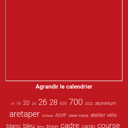
Agrandir le calendrier
26
700
28
20
aluminium
16
650
24
2022
14
aretaper
atelier vélo
ASVP
Astuce
atelier mobile
cadre
course
bleu
blanc
cargo
btwin
Bmx