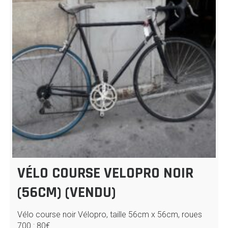
VÉLO COURSE VELOPRO NOIR
(56CM) (VENDU)
Vélo course noir Vélopro, taille 56cm x 56cm, roues
700 : 80€