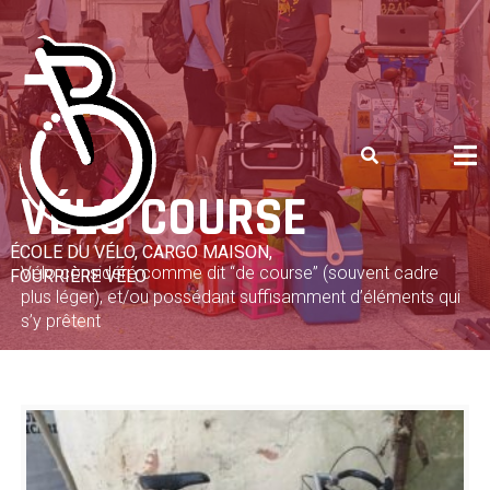
Skip
to
content
VÉLO COURSE
ÉCOLE DU VÉLO, CARGO MAISON,
Vélo considéré comme dit “de course” (souvent cadre
FOURRIÈRE VÉLO
plus léger), et/ou possédant suffisamment d’éléments qui
s’y prêtent