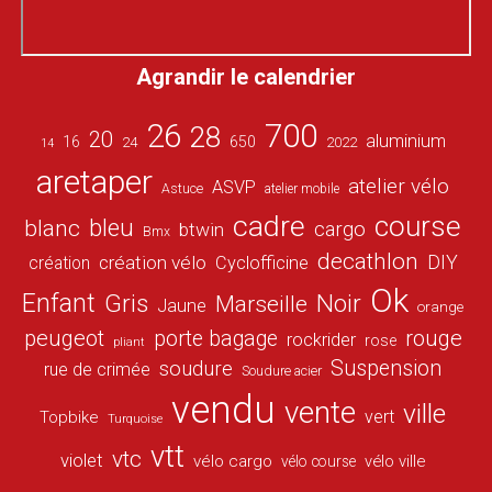
Agrandir le calendrier
26
700
28
20
aluminium
16
650
24
2022
14
aretaper
atelier vélo
ASVP
Astuce
atelier mobile
cadre
course
bleu
blanc
cargo
btwin
Bmx
decathlon
DIY
création vélo
création
Cyclofficine
Ok
Enfant
Gris
Noir
Marseille
Jaune
orange
peugeot
porte bagage
rouge
rockrider
rose
pliant
Suspension
soudure
rue de crimée
Soudure acier
vendu
vente
ville
vert
Topbike
Turquoise
vtt
vtc
violet
vélo cargo
vélo ville
vélo course