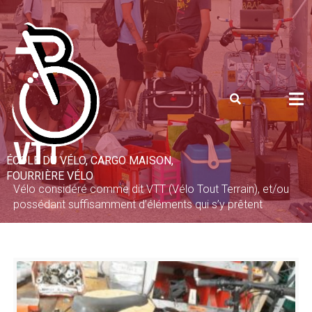
Skip
to
content
VTT
ÉCOLE DU VÉLO, CARGO MAISON,
FOURRIÈRE VÉLO
Vélo considéré comme dit VTT (Vélo Tout Terrain), et/ou
possédant suffisamment d’éléments qui s’y prêtent