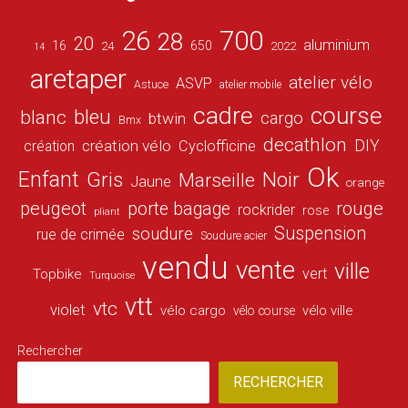
26
700
28
20
aluminium
16
650
24
2022
14
aretaper
atelier vélo
ASVP
Astuce
atelier mobile
cadre
course
bleu
blanc
cargo
btwin
Bmx
decathlon
DIY
création vélo
création
Cyclofficine
Ok
Enfant
Gris
Noir
Marseille
Jaune
orange
peugeot
porte bagage
rouge
rockrider
rose
pliant
Suspension
soudure
rue de crimée
Soudure acier
vendu
vente
ville
vert
Topbike
Turquoise
vtt
vtc
violet
vélo cargo
vélo ville
vélo course
Rechercher
RECHERCHER