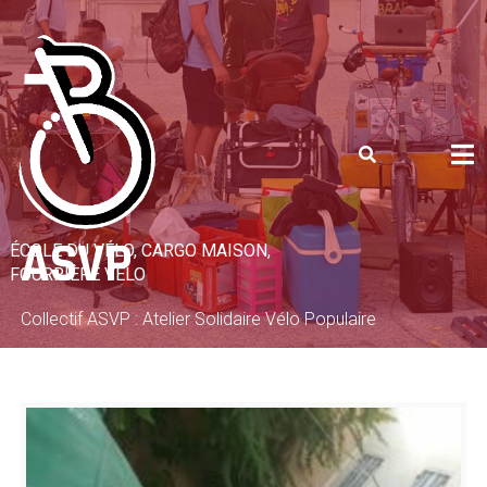
Skip
to
content
ASVP
ÉCOLE DU VÉLO, CARGO MAISON,
FOURRIÈRE VÉLO
Collectif ASVP : Atelier Solidaire Vélo Populaire