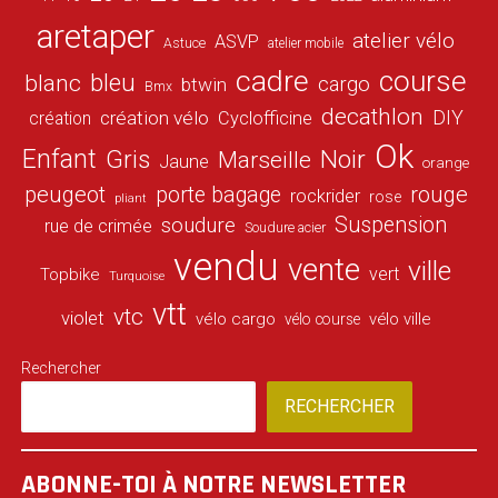
aretaper
atelier vélo
ASVP
Astuce
atelier mobile
cadre
course
bleu
blanc
cargo
btwin
Bmx
decathlon
DIY
création vélo
création
Cyclofficine
Ok
Enfant
Gris
Noir
Marseille
Jaune
orange
peugeot
porte bagage
rouge
rockrider
rose
pliant
Suspension
soudure
rue de crimée
Soudure acier
vendu
vente
ville
vert
Topbike
Turquoise
vtt
vtc
violet
vélo cargo
vélo ville
vélo course
Rechercher
RECHERCHER
ABONNE-TOI À NOTRE NEWSLETTER