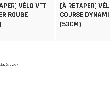
TAPER] VÉLO VTT
[À RETAPER] VÉ
ER ROUGE
COURSE DYNAMI
)
(53CM)
ndiqués avec
*