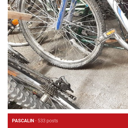
PASCALIN
-
533 posts