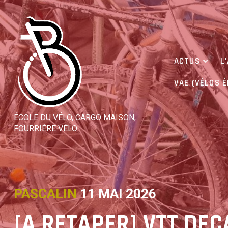
Skip
to
content
ACTUS
L
VAE (VÉLOS 
ÉCOLE DU VÉLO, CARGO MAISON,
FOURRIÈRE VÉLO
PASCALIN
11 MAI 2026
[A RETAPER] VTT DE