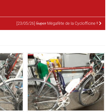
[23/05/26]
Super
Mégafête de la Cyclofficine !!