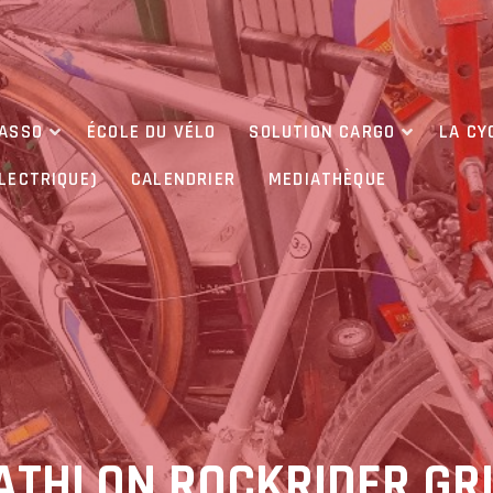
’ASSO
ÉCOLE DU VÉLO
SOLUTION CARGO
LA CY
ÉLECTRIQUE)
CALENDRIER
MEDIATHÈQUE
CATHLON ROCKRIDER GR