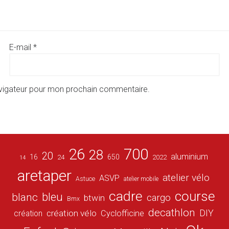
E-mail
*
avigateur pour mon prochain commentaire.
26
700
28
20
aluminium
16
650
24
2022
14
aretaper
atelier vélo
ASVP
Astuce
atelier mobile
cadre
course
bleu
blanc
cargo
btwin
Bmx
decathlon
DIY
création vélo
création
Cyclofficine