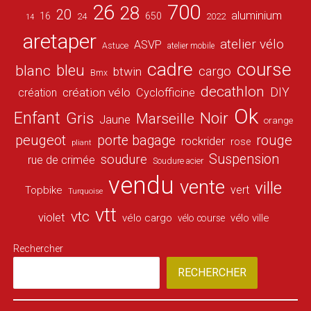
26
700
28
20
aluminium
16
650
24
2022
14
aretaper
atelier vélo
ASVP
Astuce
atelier mobile
cadre
course
bleu
blanc
cargo
btwin
Bmx
decathlon
DIY
création vélo
création
Cyclofficine
Ok
Enfant
Gris
Noir
Marseille
Jaune
orange
peugeot
porte bagage
rouge
rockrider
rose
pliant
Suspension
soudure
rue de crimée
Soudure acier
vendu
vente
ville
vert
Topbike
Turquoise
vtt
vtc
violet
vélo cargo
vélo ville
vélo course
Rechercher
RECHERCHER