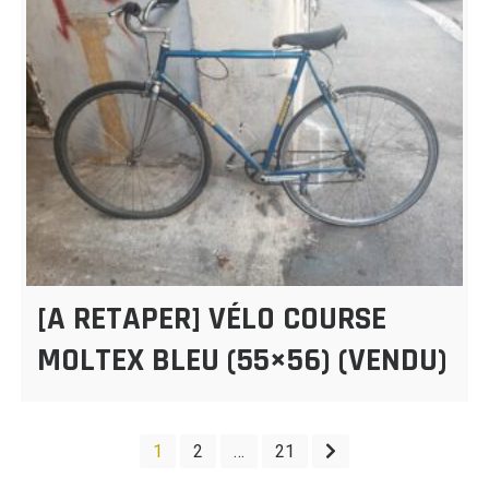
[A RETAPER] VÉLO COURSE
MOLTEX BLEU (55×56) (VENDU)
PAGINATION
1
2
…
21