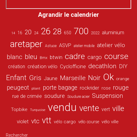
Agrandir le calendrier
26
700
28
20
aluminium
16
650
24
2022
14
aretaper
atelier vélo
ASVP
Astuce
atelier mobile
cadre
course
bleu
blanc
cargo
btwin
Bmx
decathlon
DIY
création vélo
création
Cyclofficine
Ok
Enfant
Gris
Noir
Marseille
Jaune
orange
peugeot
porte bagage
rouge
rockrider
rose
pliant
Suspension
soudure
rue de crimée
Soudure acier
vendu
vente
ville
vert
Topbike
Turquoise
vtt
vtc
violet
vélo cargo
vélo ville
vélo course
Rechercher