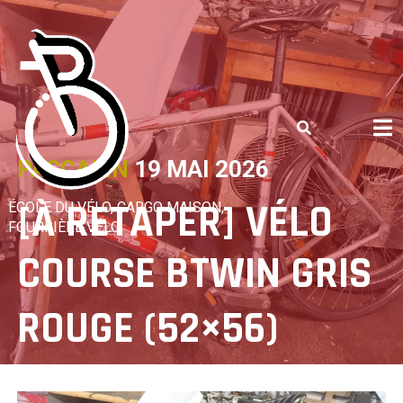
Skip
to
content
PASCALIN
19 MAI 2026
[À RETAPER] VÉLO
ÉCOLE DU VÉLO, CARGO MAISON,
FOURRIÈRE VÉLO
COURSE BTWIN GRIS
ROUGE (52×56)