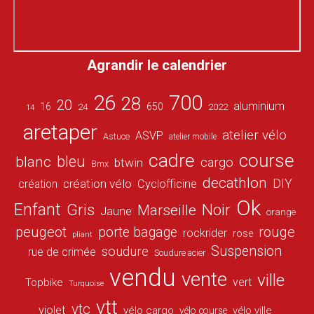
Agrandir le calendrier
26
700
28
20
aluminium
16
650
24
2022
14
aretaper
atelier vélo
ASVP
Astuce
atelier mobile
cadre
course
bleu
blanc
cargo
btwin
Bmx
decathlon
DIY
création vélo
création
Cyclofficine
Ok
Enfant
Gris
Noir
Marseille
Jaune
orange
peugeot
porte bagage
rouge
rockrider
rose
pliant
Suspension
soudure
rue de crimée
Soudure acier
vendu
vente
ville
vert
Topbike
Turquoise
vtt
vtc
violet
vélo cargo
vélo ville
vélo course