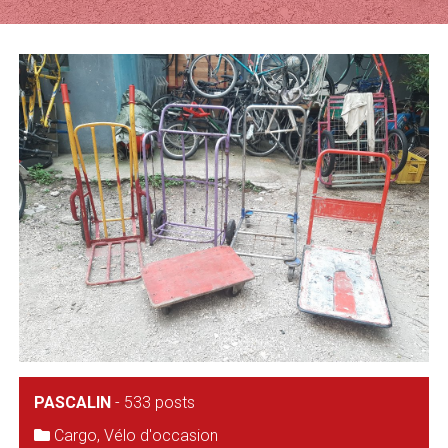
PASCALIN
-
533 posts
Cargo
,
Vélo d'occasion