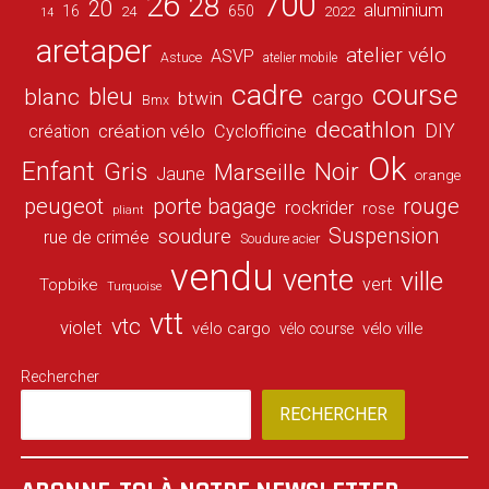
26
700
28
20
aluminium
16
650
24
2022
14
aretaper
atelier vélo
ASVP
Astuce
atelier mobile
cadre
course
bleu
blanc
cargo
btwin
Bmx
decathlon
DIY
création vélo
création
Cyclofficine
Ok
Enfant
Gris
Noir
Marseille
Jaune
orange
peugeot
porte bagage
rouge
rockrider
rose
pliant
Suspension
soudure
rue de crimée
Soudure acier
vendu
vente
ville
vert
Topbike
Turquoise
vtt
vtc
violet
vélo cargo
vélo ville
vélo course
Rechercher
RECHERCHER