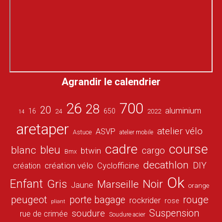
Agrandir le calendrier
26
700
28
20
aluminium
16
650
24
2022
14
aretaper
atelier vélo
ASVP
Astuce
atelier mobile
cadre
course
bleu
blanc
cargo
btwin
Bmx
decathlon
DIY
création vélo
création
Cyclofficine
Ok
Enfant
Gris
Noir
Marseille
Jaune
orange
peugeot
porte bagage
rouge
rockrider
rose
pliant
Suspension
soudure
rue de crimée
Soudure acier