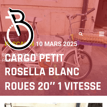
Skip
to
content
PASCALIN
10 MARS 2025
CARGO PETIT
ÉCOLE DU VÉLO, CARGO MAISON,
FOURRIÈRE VÉLO
ROSELLA BLANC
ROUES 20″ 1 VITESSE