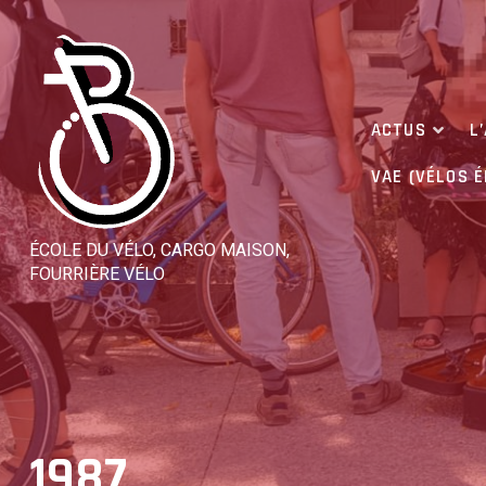
Skip
to
content
ACTUS
L
VAE (VÉLOS 
ÉCOLE DU VÉLO, CARGO MAISON,
FOURRIÈRE VÉLO
1987