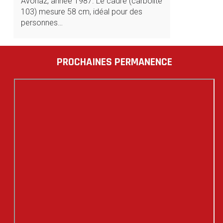
Avoriaz, année 1987. Le cadre (carbolite
103) mesure 58 cm, idéal pour des
personnes…
PROCHAINES PERMANENCE