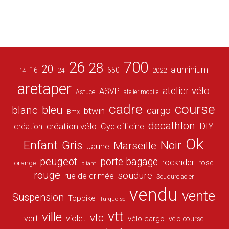
26
700
28
20
aluminium
16
650
24
2022
14
aretaper
atelier vélo
ASVP
Astuce
atelier mobile
cadre
course
bleu
blanc
cargo
btwin
Bmx
decathlon
DIY
création vélo
création
Cyclofficine
Ok
Enfant
Gris
Noir
Marseille
Jaune
peugeot
porte bagage
rockrider
orange
rose
pliant
rouge
soudure
rue de crimée
Soudure acier
vendu
vente
Suspension
Topbike
Turquoise
vtt
ville
vtc
vert
violet
vélo cargo
vélo course