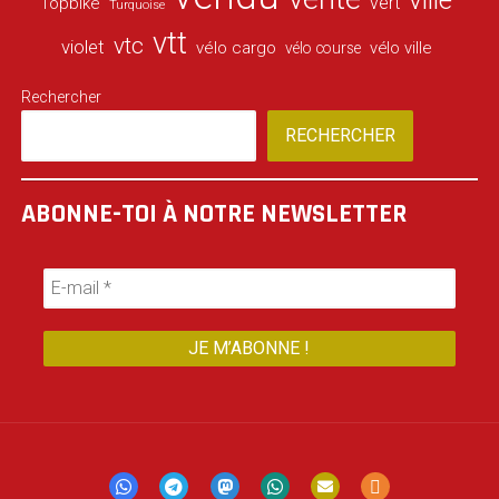
vert
Topbike
Turquoise
vtt
vtc
violet
vélo cargo
vélo ville
vélo course
Rechercher
RECHERCHER
ABONNE-TOI À NOTRE NEWSLETTER
Mastodon