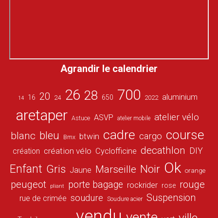
Agrandir le calendrier
26
700
28
20
aluminium
16
650
24
2022
14
aretaper
atelier vélo
ASVP
Astuce
atelier mobile
cadre
course
bleu
blanc
cargo
btwin
Bmx
decathlon
DIY
création vélo
création
Cyclofficine
Ok
Enfant
Gris
Noir
Marseille
Jaune
orange
peugeot
porte bagage
rouge
rockrider
rose
pliant
Suspension
soudure
rue de crimée
Soudure acier
vendu
vente
ville