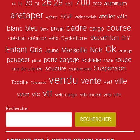
26
700
28
20
aluminium
16
650
24
2022
14
aretaper
atelier vélo
ASVP
Astuce
atelier mobile
cadre
course
bleu
blanc
cargo
btwin
Bmx
decathlon
DIY
création vélo
création
Cyclofficine
Ok
Enfant
Gris
Noir
Marseille
Jaune
orange
peugeot
porte bagage
rouge
rockrider
rose
pliant
Suspension
soudure
rue de crimée
Soudure acier
vendu
vente
ville
vert
Topbike
Turquoise
vtt
vtc
violet
vélo cargo
vélo ville
vélo course
Rechercher
RECHERCHER