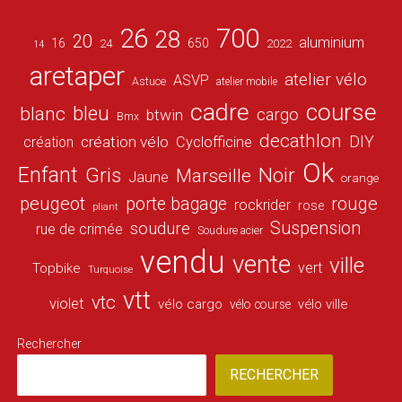
26
700
28
20
aluminium
16
650
24
2022
14
aretaper
atelier vélo
ASVP
Astuce
atelier mobile
cadre
course
bleu
blanc
cargo
btwin
Bmx
decathlon
DIY
création vélo
création
Cyclofficine
Ok
Enfant
Gris
Noir
Marseille
Jaune
orange
peugeot
porte bagage
rouge
rockrider
rose
pliant
Suspension
soudure
rue de crimée
Soudure acier
vendu
vente
ville
vert
Topbike
Turquoise
vtt
vtc
violet
vélo cargo
vélo ville
vélo course
Rechercher
RECHERCHER