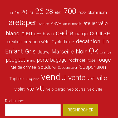
26
700
28
20
aluminium
16
650
24
2022
14
aretaper
atelier vélo
ASVP
Astuce
atelier mobile
cadre
course
bleu
blanc
cargo
btwin
Bmx
decathlon
DIY
création vélo
création
Cyclofficine
Ok
Enfant
Gris
Noir
Marseille
Jaune
orange
peugeot
porte bagage
rouge
rockrider
rose
pliant
Suspension
soudure
rue de crimée
Soudure acier
vendu
vente
ville
vert
Topbike
Turquoise
vtt
vtc
violet
vélo cargo
vélo ville
vélo course
Rechercher
RECHERCHER