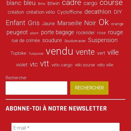
cadre
course
bleu
blanc
cargo
btwin
Bmx
decathlon
DIY
création vélo
création
Cyclofficine
Ok
Enfant
Gris
Noir
Marseille
Jaune
orange
peugeot
porte bagage
rouge
rockrider
rose
pliant
Suspension
soudure
rue de crimée
Soudure acier
vendu
vente
ville
vert
Topbike
Turquoise
vtt
vtc
violet
vélo cargo
vélo ville
vélo course
Rechercher
RECHERCHER
ABONNE-TOI À NOTRE NEWSLETTER