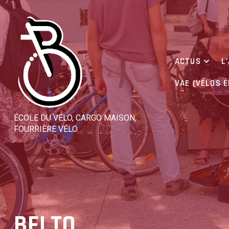
Skip
to
content
ACTUS
L
VAE (VÉLOS 
ÉCOLE DU VÉLO, CARGO MAISON,
FOURRIÈRE VÉLO
BELTO