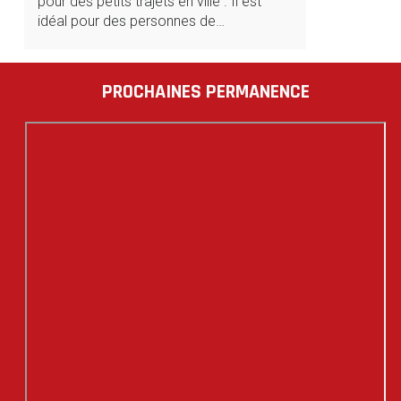
pour des petits trajets en ville . Il est
idéal pour des personnes de…
PROCHAINES PERMANENCE