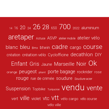
26
700
28
20
aluminium
16
650
24
2022
14
aretaper
atelier vélo
ASVP
Astuce
atelier mobile
cadre
course
bleu
blanc
cargo
btwin
Bmx
decathlon
DIY
création vélo
création
Cyclofficine
Ok
Enfant
Gris
Noir
Marseille
Jaune
peugeot
porte bagage
rockrider
orange
rose
pliant
rouge
soudure
rue de crimée
Soudure acier
vendu
vente
Suspension
Topbike
Turquoise
vtt
ville
vtc
vert
violet
vélo cargo
vélo course
vélo ville