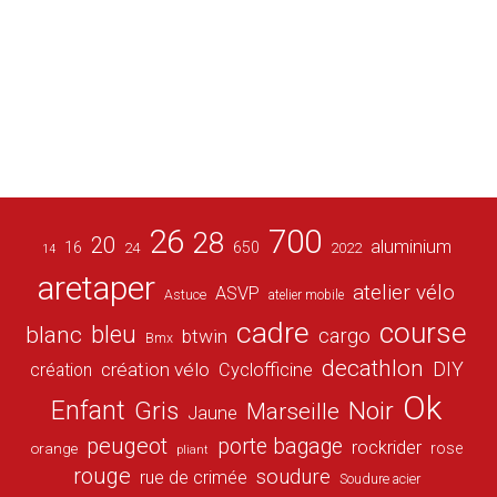
26
700
28
20
aluminium
16
650
24
2022
14
aretaper
atelier vélo
ASVP
Astuce
atelier mobile
cadre
course
bleu
blanc
cargo
btwin
Bmx
decathlon
DIY
création vélo
création
Cyclofficine
Ok
Enfant
Gris
Noir
Marseille
Jaune
peugeot
porte bagage
rockrider
orange
rose
pliant
rouge
soudure
rue de crimée
Soudure acier