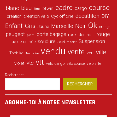
cadre
course
bleu
blanc
cargo
btwin
Bmx
decathlon
DIY
création vélo
création
Cyclofficine
Ok
Enfant
Gris
Noir
Marseille
Jaune
orange
peugeot
porte bagage
rouge
rockrider
rose
pliant
Suspension
soudure
rue de crimée
Soudure acier
vendu
vente
ville
vert
Topbike
Turquoise
vtt
vtc
violet
vélo cargo
vélo ville
vélo course
Rechercher
RECHERCHER
ABONNE-TOI À NOTRE NEWSLETTER