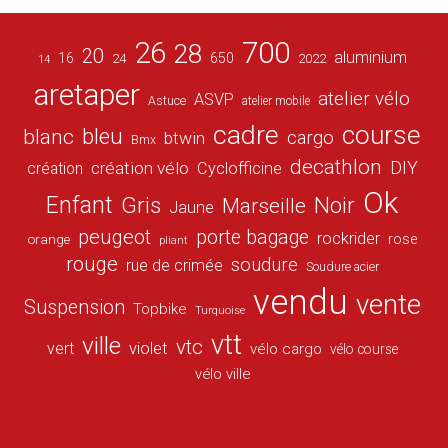
26
700
28
20
aluminium
16
650
24
2022
14
aretaper
atelier vélo
ASVP
Astuce
atelier mobile
cadre
course
bleu
blanc
cargo
btwin
Bmx
decathlon
DIY
création vélo
création
Cyclofficine
Ok
Enfant
Gris
Noir
Marseille
Jaune
peugeot
porte bagage
rockrider
orange
rose
pliant
rouge
soudure
rue de crimée
Soudure acier
vendu
vente
Suspension
Topbike
Turquoise
vtt
ville
vtc
vert
violet
vélo cargo
vélo course
vélo ville