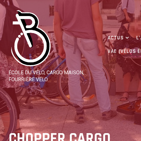
Skip
to
content
ACTUS
L
VAE (VÉLOS 
ÉCOLE DU VÉLO, CARGO MAISON,
FOURRIÈRE VÉLO
CHOPPER CARGO