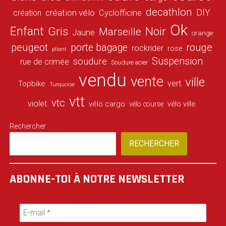
decathlon
DIY
création vélo
création
Cyclofficine
Ok
Enfant
Gris
Noir
Marseille
Jaune
orange
peugeot
porte bagage
rouge
rockrider
rose
pliant
Suspension
soudure
rue de crimée
Soudure acier
vendu
vente
ville
vert
Topbike
Turquoise
vtt
vtc
violet
vélo cargo
vélo ville
vélo course
Rechercher
RECHERCHER
ABONNE-TOI À NOTRE NEWSLETTER