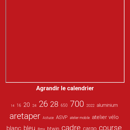
Agrandir le calendrier
26
700
28
20
aluminium
16
650
24
2022
14
aretaper
atelier vélo
ASVP
Astuce
atelier mobile
cadre
course
bleu
blanc
cargo
btwin
Bmx