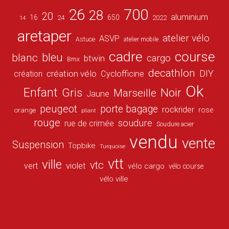
26
700
28
20
aluminium
16
650
24
2022
14
aretaper
atelier vélo
ASVP
Astuce
atelier mobile
cadre
course
bleu
blanc
cargo
btwin
Bmx
decathlon
DIY
création vélo
création
Cyclofficine
Ok
Enfant
Gris
Noir
Marseille
Jaune
peugeot
porte bagage
rockrider
orange
rose
pliant
rouge
soudure
rue de crimée
Soudure acier
vendu
vente
Suspension
Topbike
Turquoise
vtt
ville
vtc
vert
violet
vélo cargo
vélo course
vélo ville