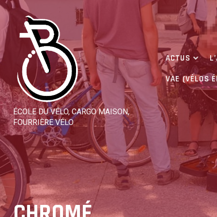
Skip
to
content
ACTUS
L
VAE (VÉLOS 
ÉCOLE DU VÉLO, CARGO MAISON,
FOURRIÈRE VÉLO
CHROMÉ