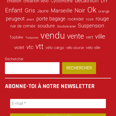
decathlon
DIY
création vélo
création
Cyclofficine
Ok
Enfant
Gris
Noir
Marseille
Jaune
orange
peugeot
porte bagage
rouge
rockrider
rose
pliant
Suspension
soudure
rue de crimée
Soudure acier
vendu
vente
ville
vert
Topbike
Turquoise
vtt
vtc
violet
vélo cargo
vélo ville
vélo course
Rechercher
RECHERCHER
ABONNE-TOI À NOTRE NEWSLETTER