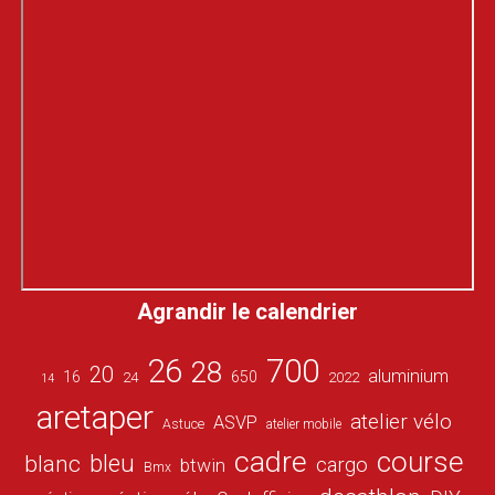
Agrandir le calendrier
26
700
28
20
aluminium
16
650
24
2022
14
aretaper
atelier vélo
ASVP
Astuce
atelier mobile
cadre
course
bleu
blanc
cargo
btwin
Bmx