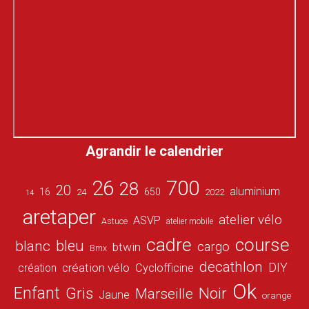
Agrandir le calendrier
26
700
28
20
aluminium
16
650
24
2022
14
aretaper
atelier vélo
ASVP
Astuce
atelier mobile
cadre
course
bleu
blanc
cargo
btwin
Bmx
decathlon
DIY
création vélo
création
Cyclofficine
Ok
Enfant
Gris
Noir
Marseille
Jaune
orange