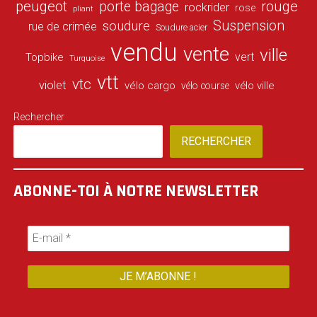
peugeot
porte bagage
rouge
rockrider
rose
pliant
Suspension
soudure
rue de crimée
Soudure acier
vendu
vente
ville
vert
Topbike
Turquoise
vtt
vtc
violet
vélo cargo
vélo ville
vélo course
Rechercher
RECHERCHER
ABONNE-TOI À NOTRE NEWSLETTER