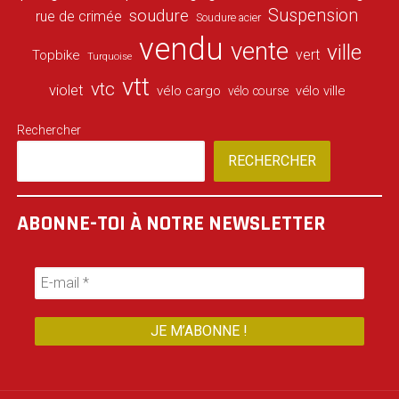
Suspension
soudure
rue de crimée
Soudure acier
vendu
vente
ville
vert
Topbike
Turquoise
vtt
vtc
violet
vélo cargo
vélo ville
vélo course
Rechercher
RECHERCHER
ABONNE-TOI À NOTRE NEWSLETTER