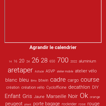
Agrandir le calendrier
26
700
28
20
aluminium
16
650
24
2022
14
aretaper
atelier vélo
ASVP
Astuce
atelier mobile
cadre
course
bleu
blanc
cargo
btwin
Bmx
decathlon
DIY
création vélo
création
Cyclofficine
Ok
Enfant
Gris
Noir
Marseille
Jaune
orange
peugeot
porte bagage
rouge
rockrider
rose
pliant