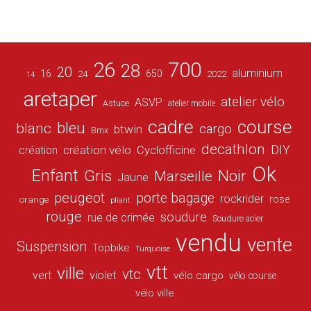
26
700
28
20
aluminium
16
650
24
2022
14
aretaper
atelier vélo
ASVP
Astuce
atelier mobile
cadre
course
bleu
blanc
cargo
btwin
Bmx
decathlon
DIY
création vélo
création
Cyclofficine
Ok
Enfant
Gris
Noir
Marseille
Jaune
peugeot
porte bagage
rockrider
orange
rose
pliant
rouge
soudure
rue de crimée
Soudure acier
vendu
vente
Suspension
Topbike
Turquoise
vtt
ville
vtc
vert
violet
vélo cargo
vélo course
vélo ville