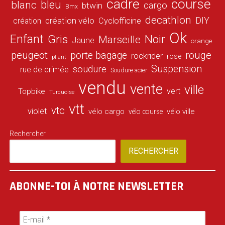
cadre
course
bleu
blanc
cargo
btwin
Bmx
decathlon
DIY
création vélo
création
Cyclofficine
Ok
Enfant
Gris
Noir
Marseille
Jaune
orange
peugeot
porte bagage
rouge
rockrider
rose
pliant
Suspension
soudure
rue de crimée
Soudure acier
vendu
vente
ville
vert
Topbike
Turquoise
vtt
vtc
violet
vélo cargo
vélo ville
vélo course
Rechercher
RECHERCHER
ABONNE-TOI À NOTRE NEWSLETTER