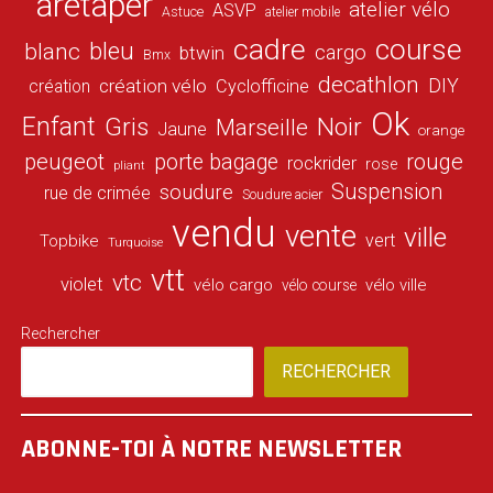
aretaper
atelier vélo
ASVP
Astuce
atelier mobile
cadre
course
bleu
blanc
cargo
btwin
Bmx
decathlon
DIY
création vélo
création
Cyclofficine
Ok
Enfant
Gris
Noir
Marseille
Jaune
orange
peugeot
porte bagage
rouge
rockrider
rose
pliant
Suspension
soudure
rue de crimée
Soudure acier
vendu
vente
ville
vert
Topbike
Turquoise
vtt
vtc
violet
vélo cargo
vélo ville
vélo course
Rechercher
RECHERCHER
ABONNE-TOI À NOTRE NEWSLETTER