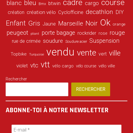
cadre
course
bleu
blanc
cargo
btwin
Bmx
decathlon
DIY
création vélo
création
Cyclofficine
Ok
Enfant
Gris
Noir
Marseille
Jaune
orange
peugeot
porte bagage
rouge
rockrider
rose
pliant
Suspension
soudure
rue de crimée
Soudure acier
vendu
vente
ville
vert
Topbike
Turquoise
vtt
vtc
violet
vélo cargo
vélo ville
vélo course
Rechercher
RECHERCHER
ABONNE-TOI À NOTRE NEWSLETTER