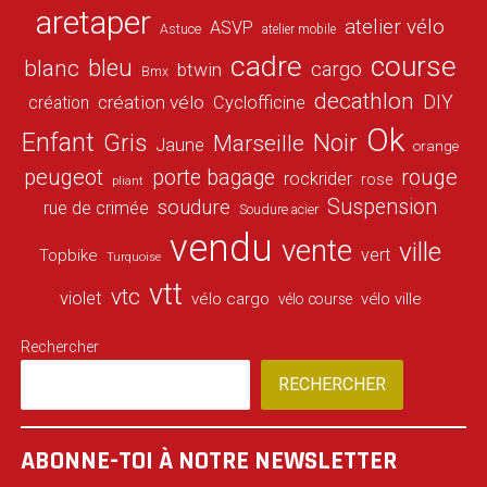
aretaper
atelier vélo
ASVP
Astuce
atelier mobile
cadre
course
bleu
blanc
cargo
btwin
Bmx
decathlon
DIY
création vélo
création
Cyclofficine
Ok
Enfant
Gris
Noir
Marseille
Jaune
orange
peugeot
porte bagage
rouge
rockrider
rose
pliant
Suspension
soudure
rue de crimée
Soudure acier
vendu
vente
ville
vert
Topbike
Turquoise
vtt
vtc
violet
vélo cargo
vélo ville
vélo course
Rechercher
RECHERCHER
ABONNE-TOI À NOTRE NEWSLETTER