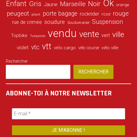
Ok
Enfant
Gris
Noir
Marseille
Jaune
orange
peugeot
porte bagage
rouge
rockrider
rose
pliant
Suspension
soudure
rue de crimée
Soudure acier
vendu
vente
ville
vert
Topbike
Turquoise
vtt
vtc
violet
vélo cargo
vélo ville
vélo course
Rechercher
RECHERCHER
ABONNE-TOI À NOTRE NEWSLETTER