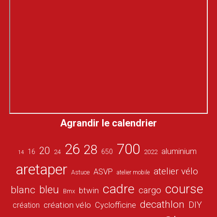
Agrandir le calendrier
26
700
28
20
aluminium
16
650
24
2022
14
aretaper
atelier vélo
ASVP
Astuce
atelier mobile
cadre
course
bleu
blanc
cargo
btwin
Bmx
decathlon
DIY
création vélo
création
Cyclofficine