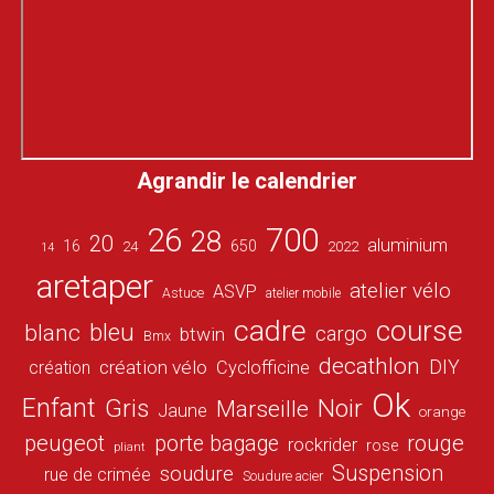
Agrandir le calendrier
26
700
28
20
aluminium
16
650
24
2022
14
aretaper
atelier vélo
ASVP
Astuce
atelier mobile
cadre
course
bleu
blanc
cargo
btwin
Bmx
decathlon
DIY
création vélo
création
Cyclofficine
Ok
Enfant
Gris
Noir
Marseille
Jaune
orange
peugeot
porte bagage
rouge
rockrider
rose
pliant
Suspension
soudure
rue de crimée
Soudure acier