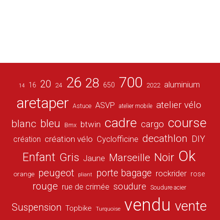
26
700
28
20
aluminium
16
650
24
2022
14
aretaper
atelier vélo
ASVP
Astuce
atelier mobile
cadre
course
bleu
blanc
cargo
btwin
Bmx
decathlon
DIY
création vélo
création
Cyclofficine
Ok
Enfant
Gris
Noir
Marseille
Jaune
peugeot
porte bagage
rockrider
orange
rose
pliant
rouge
soudure
rue de crimée
Soudure acier
vendu
vente
Suspension
Topbike
Turquoise