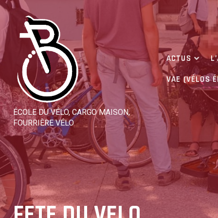
Skip
to
content
ACTUS
L
VAE (VÉLOS 
ÉCOLE DU VÉLO, CARGO MAISON,
FOURRIÈRE VÉLO
FETE DU VELO