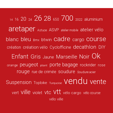
26
700
28
20
aluminium
16
650
24
2022
14
aretaper
atelier vélo
ASVP
Astuce
atelier mobile
cadre
course
bleu
blanc
cargo
btwin
Bmx
decathlon
DIY
création vélo
création
Cyclofficine
Ok
Enfant
Gris
Noir
Marseille
Jaune
peugeot
porte bagage
rockrider
orange
rose
pliant
rouge
soudure
rue de crimée
Soudure acier
vendu
vente
Suspension
Topbike
Turquoise
vtt
ville
vtc
vert
violet
vélo cargo
vélo course
vélo ville