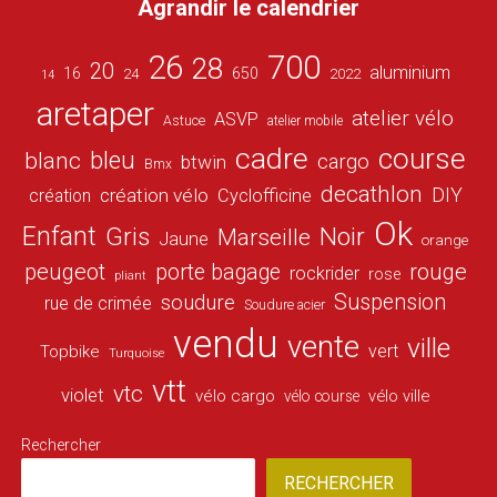
Agrandir le calendrier
26
700
28
20
aluminium
16
650
24
2022
14
aretaper
atelier vélo
ASVP
Astuce
atelier mobile
cadre
course
bleu
blanc
cargo
btwin
Bmx
decathlon
DIY
création vélo
création
Cyclofficine
Ok
Enfant
Gris
Noir
Marseille
Jaune
orange
peugeot
porte bagage
rouge
rockrider
rose
pliant
Suspension
soudure
rue de crimée
Soudure acier
vendu
vente
ville
vert
Topbike
Turquoise
vtt
vtc
violet
vélo cargo
vélo ville
vélo course
Rechercher
RECHERCHER