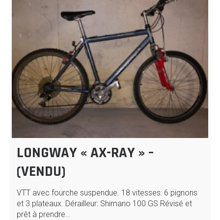
LONGWAY « AX-RAY » –
(VENDU)
VTT avec fourche suspendue. 18 vitesses: 6 pignons
et 3 plateaux. Dérailleur: Shimano 100 GS Révisé et
prêt à prendre…