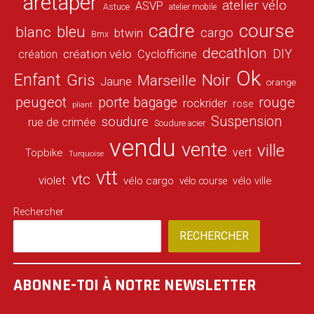
aretaper
atelier vélo
ASVP
Astuce
atelier mobile
cadre
course
bleu
blanc
cargo
btwin
Bmx
decathlon
DIY
création vélo
création
Cyclofficine
Ok
Enfant
Gris
Noir
Marseille
Jaune
orange
peugeot
porte bagage
rouge
rockrider
rose
pliant
Suspension
soudure
rue de crimée
Soudure acier
vendu
vente
ville
vert
Topbike
Turquoise
vtt
vtc
violet
vélo cargo
vélo ville
vélo course
Rechercher
RECHERCHER
ABONNE-TOI À NOTRE NEWSLETTER