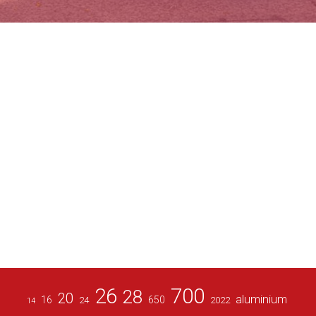
26
700
28
20
aluminium
16
650
24
2022
14