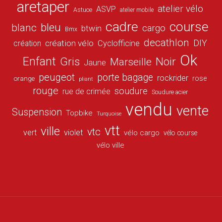
aretaper
atelier vélo
ASVP
Astuce
atelier mobile
cadre
course
bleu
blanc
cargo
btwin
Bmx
decathlon
DIY
création vélo
création
Cyclofficine
Ok
Enfant
Gris
Noir
Marseille
Jaune
peugeot
porte bagage
rockrider
orange
rose
pliant
rouge
soudure
rue de crimée
Soudure acier
vendu
vente
Suspension
Topbike
Turquoise
vtt
ville
vtc
vert
violet
vélo cargo
vélo course
vélo ville