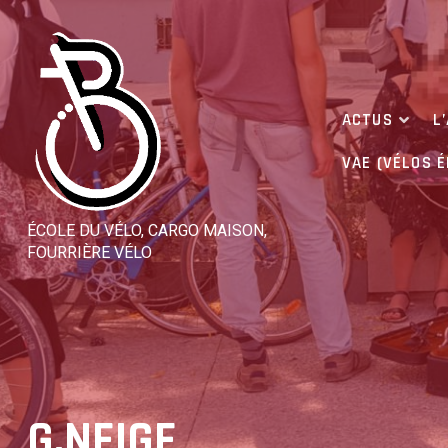
Skip
to
content
ACTUS
L
VAE (VÉLOS 
ÉCOLE DU VÉLO, CARGO MAISON,
FOURRIÈRE VÉLO
G.NEIGE