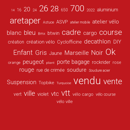
26
700
28
20
aluminium
16
650
24
2022
14
aretaper
atelier vélo
ASVP
Astuce
atelier mobile
cadre
course
bleu
blanc
cargo
btwin
Bmx
decathlon
DIY
création vélo
création
Cyclofficine
Ok
Enfant
Gris
Noir
Marseille
Jaune
peugeot
porte bagage
rockrider
orange
rose
pliant
rouge
soudure
rue de crimée
Soudure acier
vendu
vente
Suspension
Topbike
Turquoise
vtt
ville
vtc
vert
violet
vélo cargo
vélo course
vélo ville