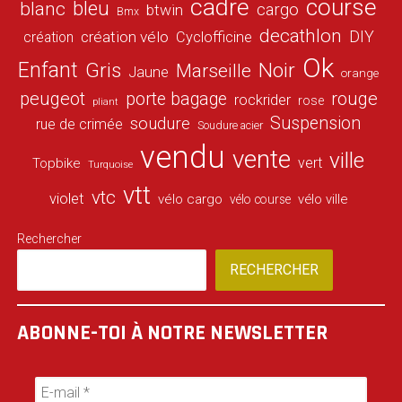
cadre
course
bleu
blanc
cargo
btwin
Bmx
decathlon
DIY
création vélo
création
Cyclofficine
Ok
Enfant
Gris
Noir
Marseille
Jaune
orange
peugeot
porte bagage
rouge
rockrider
rose
pliant
Suspension
soudure
rue de crimée
Soudure acier
vendu
vente
ville
vert
Topbike
Turquoise
vtt
vtc
violet
vélo cargo
vélo ville
vélo course
Rechercher
RECHERCHER
ABONNE-TOI À NOTRE NEWSLETTER