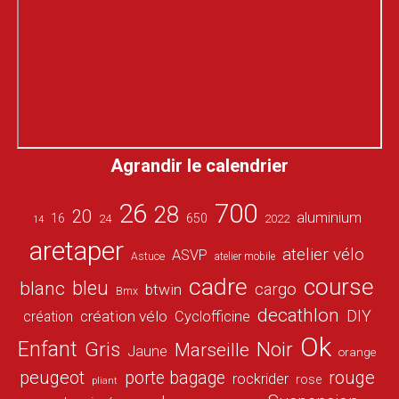
Agrandir le calendrier
26
700
28
20
aluminium
16
650
24
2022
14
aretaper
atelier vélo
ASVP
Astuce
atelier mobile
cadre
course
bleu
blanc
cargo
btwin
Bmx
decathlon
DIY
création vélo
création
Cyclofficine
Ok
Enfant
Gris
Noir
Marseille
Jaune
orange
peugeot
porte bagage
rouge
rockrider
rose
pliant