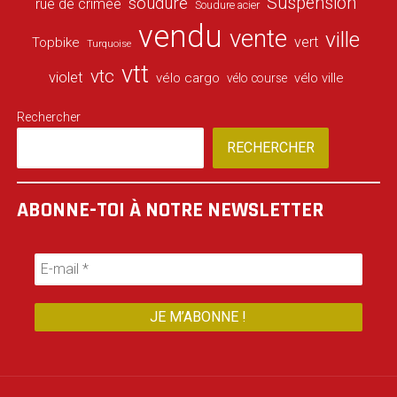
Suspension
soudure
rue de crimée
Soudure acier
vendu
vente
ville
vert
Topbike
Turquoise
vtt
vtc
violet
vélo cargo
vélo ville
vélo course
Rechercher
RECHERCHER
ABONNE-TOI À NOTRE NEWSLETTER