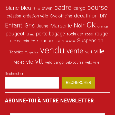
cadre
course
bleu
blanc
cargo
btwin
Bmx
decathlon
DIY
création vélo
création
Cyclofficine
Ok
Enfant
Gris
Noir
Marseille
Jaune
orange
peugeot
porte bagage
rouge
rockrider
rose
pliant
Suspension
soudure
rue de crimée
Soudure acier
vendu
vente
ville
vert
Topbike
Turquoise
vtt
vtc
violet
vélo cargo
vélo ville
vélo course
Rechercher
RECHERCHER
ABONNE-TOI À NOTRE NEWSLETTER